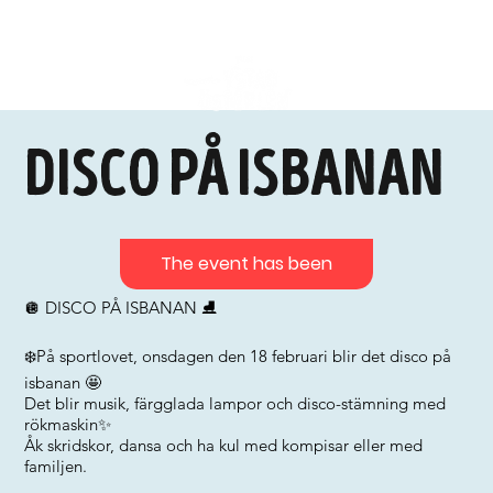
Disco på Isbanan
The event has been
🪩 DISCO PÅ ISBANAN ⛸️
❄️På sportlovet, onsdagen den 18 februari blir det disco på
isbanan 🤩
Det blir musik, färgglada lampor och disco-stämning med
rökmaskin✨
Åk skridskor, dansa och ha kul med kompisar eller med
familjen.