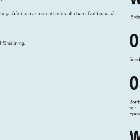
?
shögs Gård och är redo att möta alla barn. Det bjuds på
lörd
O
 försäljning.
Sönd
O
Borr
tel:
Epos
W