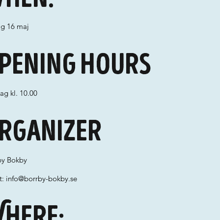
ag 16 maj
pening hours
ag kl. 10.00
rganizer
by Bokby
t:
info@borrby-bokby.se
here: