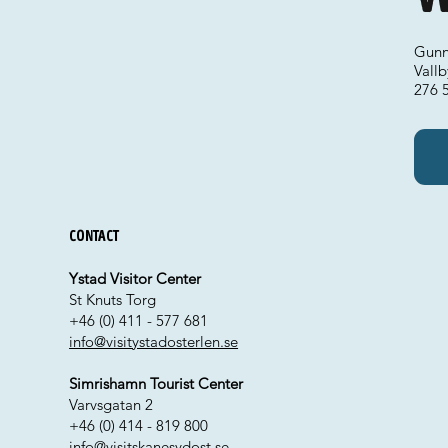
Gunn
Vall
276 
Contact
Ystad Visitor Center
St Knuts Torg
+46 (0) 411 - 577 681
info@visitystadosterlen.se
Simrishamn Tourist Center
Varvsgatan 2
+46 (0) 414 - 819 800
info@visitskanesydost.se