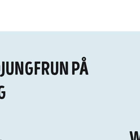
jöjungfrun på
g
W