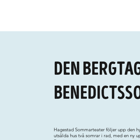
Den bergtag
Benedictss
Hagestad Sommarteater följer upp den hyll
utsålda hus två somrar i rad, med en ny u