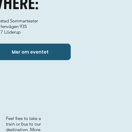
here:
stad Sommarteater
rlenvägen 935
77 Löderup
Mer om eventet
Feel free to take a
train or bus to our
destination. More