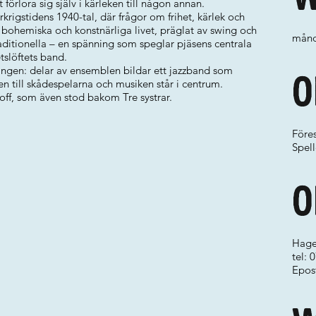
förlora sig själv i kärleken till någon annan.
erkrigstidens 1940-tal, där frågor om frihet, kärlek och
 bohemiska och konstnärliga livet, präglat av swing och
månd
aditionella – en spänning som speglar pjäsens centrala
tslöftets band.
ningen: delar av ensemblen bildar ett jazzband som
O
ten till skådespelarna och musiken står i centrum.
off, som även stod bakom Tre systrar.
Föres
Spell
O
Hage
tel:
Epos