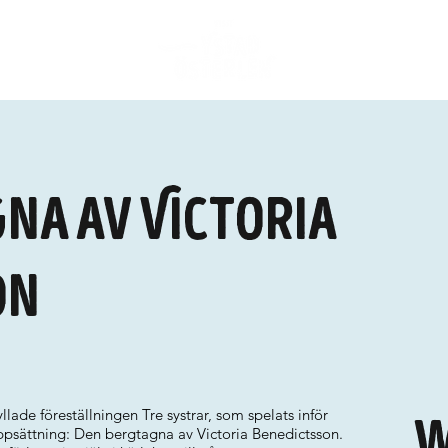
na av Victoria
on
ade föreställningen Tre systrar, som spelats inför
W
ppsättning: Den bergtagna av Victoria Benedictsson.