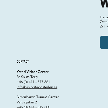
W
Hage
Öste
271 
Contact
Ystad Visitor Center
St Knuts Torg
+46 (0) 411 - 577 681
info@visitystadosterlen.se
Simrishamn Tourist Center
Varvsgatan 2
+46 (0) 414 - 819 800