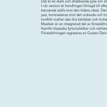
Det är en stark och drabbande pjäs om att 
I vår version är handlingen förlagd till eft
beroende ställs mot den tidens ideal. Det
jazz, kontrasteras mot det ordnade och tr
konflikt mellan den fria kärleken och trohe
Musiken är en integrerad del av föreställ
framför klassiska fyrtiotalslåtar och närhe
Föreställningen regisseras av Gustav Dein