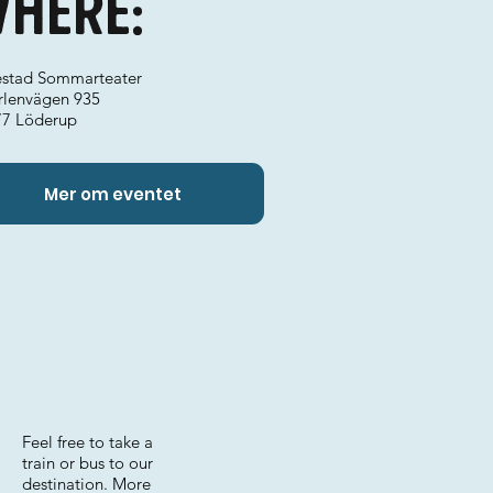
here:
stad Sommarteater
rlenvägen 935
77 Löderup
Mer om eventet
Feel free to take a
train or bus to our
destination. More