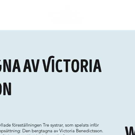
na av Victoria
on
ade föreställningen Tre systrar, som spelats inför
W
ppsättning: Den bergtagna av Victoria Benedictsson.