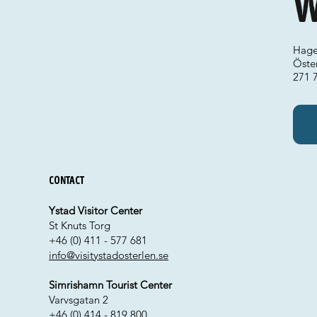
W
Hage
Öste
271 
Contact
Ystad Visitor Center
St Knuts Torg
+46 (0) 411 - 577 681
info@visitystadosterlen.se
Simrishamn Tourist Center
Varvsgatan 2
+46 (0) 414 - 819 800