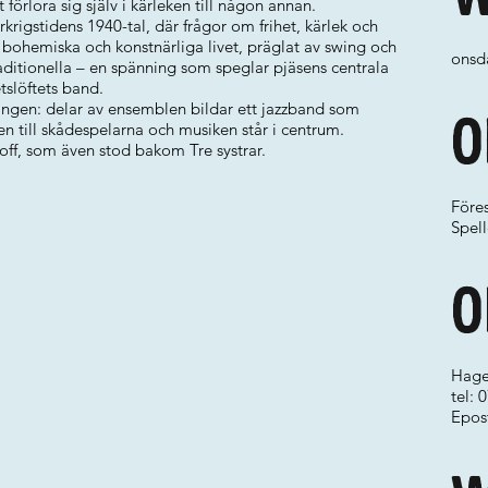
förlora sig själv i kärleken till någon annan.
erkrigstidens 1940-tal, där frågor om frihet, kärlek och
 bohemiska och konstnärliga livet, präglat av swing och
onsda
aditionella – en spänning som speglar pjäsens centrala
tslöftets band.
ningen: delar av ensemblen bildar ett jazzband som
O
ten till skådespelarna och musiken står i centrum.
off, som även stod bakom Tre systrar.
Föres
Spell
O
Hage
tel:
Epos