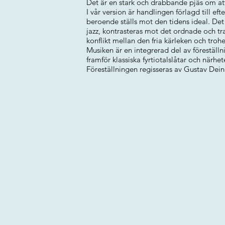
Det är en stark och drabbande pjäs om att 
I vår version är handlingen förlagd till eft
beroende ställs mot den tidens ideal. Det
jazz, kontrasteras mot det ordnade och tr
konflikt mellan den fria kärleken och trohe
Musiken är en integrerad del av föreställ
framför klassiska fyrtiotalslåtar och närhe
Föreställningen regisseras av Gustav Dein