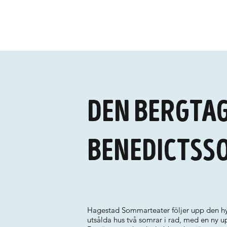
Den bergtag
Benedictss
Hagestad Sommarteater följer upp den hyll
utsålda hus två somrar i rad, med en ny u