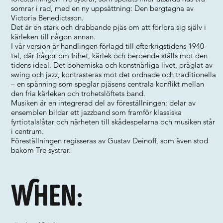
somrar i rad, med en ny uppsättning: Den bergtagna av
Victoria Benedictsson.
Det är en stark och drabbande pjäs om att förlora sig själv i
kärleken till någon annan.
I vår version är handlingen förlagd till efterkrigstidens 1940-
tal, där frågor om frihet, kärlek och beroende ställs mot den
tidens ideal. Det bohemiska och konstnärliga livet, präglat av
swing och jazz, kontrasteras mot det ordnade och traditionella
– en spänning som speglar pjäsens centrala konflikt mellan
den fria kärleken och trohetslöftets band.
Musiken är en integrerad del av föreställningen: delar av
ensemblen bildar ett jazzband som framför klassiska
fyrtiotalslåtar och närheten till skådespelarna och musiken står
i centrum.
Föreställningen regisseras av Gustav Deinoff, som även stod
bakom Tre systrar.
When: