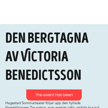
Den bergtagna
av Victoria
Benedictsson
The event has been
Hagestad Sommarteater följer upp den hyllade
föreställningen Tre systrar, som spelats inför utsålda hus två