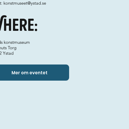
t:
konstmuseet@ystad.se
here:
ds konstmuseum
nuts Torg
2 Ystad
Mer om eventet