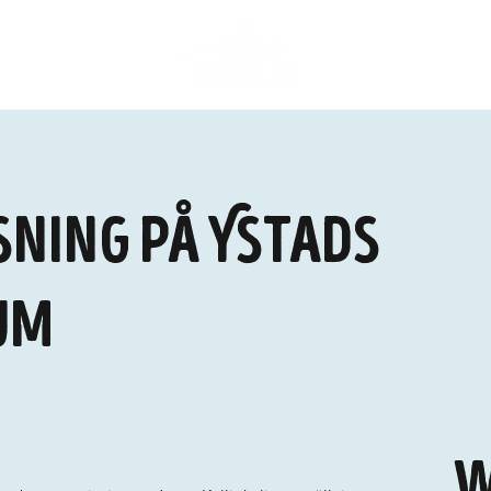
ning på Ystads
um
W