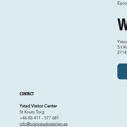
Epos
W
Ysta
S:t K
2714
Contact
Ystad Visitor Center
St Knuts Torg
+46 (0) 411 - 577 681
info@visitystadosterlen.se