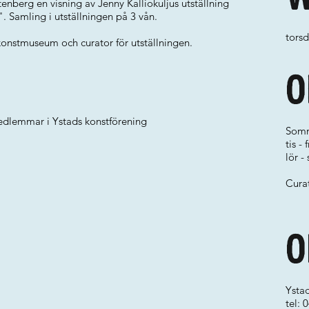
ntenberg en visning av Jenny Kalliokuljus utställning
". Samling i utställningen på 3 vån.
torsd
konstmuseum och curator för utställningen.
O
medlemmar i Ystads konstförening
Somm
tis - 
lör -
Curat
O
Ysta
tel: