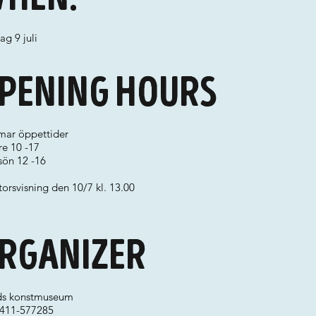
ag 9 juli
pening hours
ar öppettider
fre 10 -17
 sön 12 -16
orsvisning den 10/7 kl. 13.00
rganizer
ds konstmuseum
 0411-577285