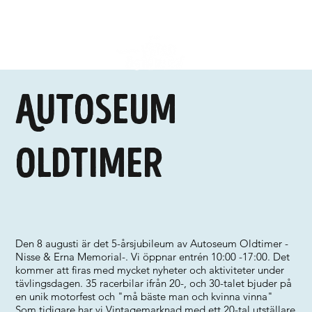
Autoseum
Oldtimer
Den 8 augusti är det 5-årsjubileum av Autoseum Oldtimer -
Nisse & Erna Memorial-. Vi öppnar entrén 10:00 -17:00. Det
kommer att firas med mycket nyheter och aktiviteter under
tävlingsdagen. 35 racerbilar ifrån 20-, och 30-talet bjuder på
en unik motorfest och "må bäste man och kvinna vinna"
Som tidigare har vi Vintagemarknad med ett 20-tal utställare