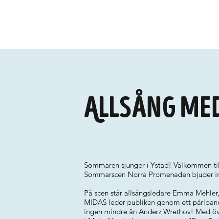
Allsång me
Sommaren sjunger i Ystad! Välkommen till
Sommarscen Norra Promenaden bjuder in t
På scen står allsångsledare Emma Mehler
MIDAS leder publiken genom ett pärlband a
ingen mindre än Anderz Wrethov! Med över