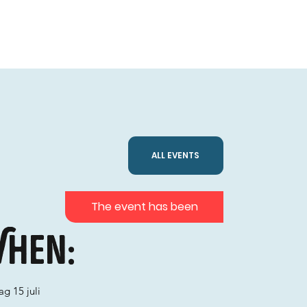
ALL EVENTS
The event has been
hen:
g 15 juli