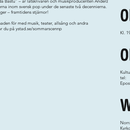
da Bastu” – är låtskrivaren och musikproducenten Anderz
terna inom svensk pop under de senaste två decennierna.
O
ger – framtidens stjärnor!
den för med musik, teater, allsång och andra
tar du på ystad.se/sommarscennp
Kl. 1
O
Kultu
tel:
Epos
W
Norr
Kyrk