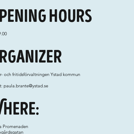
pening hours
9.00
rganizer
r- och fritidsförvaltningen Ystad kommun
t:
paula.brante@ystad.se
here:
a Promenaden
ogårdsgatan