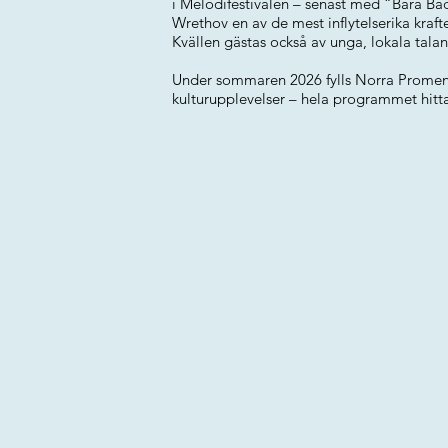
i Melodifestivalen – senast med “Bara Ba
Wrethov en av de mest inflytelserika kraf
Kvällen gästas också av unga, lokala talan
Under sommaren 2026 fylls Norra Promena
kulturupplevelser – hela programmet hit