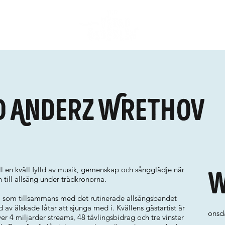
d Anderz Wrethov
 en kväll fylld av musik, gemenskap och sångglädje när
W
ill allsång under trädkronorna.
, som tillsammans med det rutinerade allsångsbandet
v älskade låtar att sjunga med i. Kvällens gästartist är
onsda
 4 miljarder streams, 48 tävlingsbidrag och tre vinster