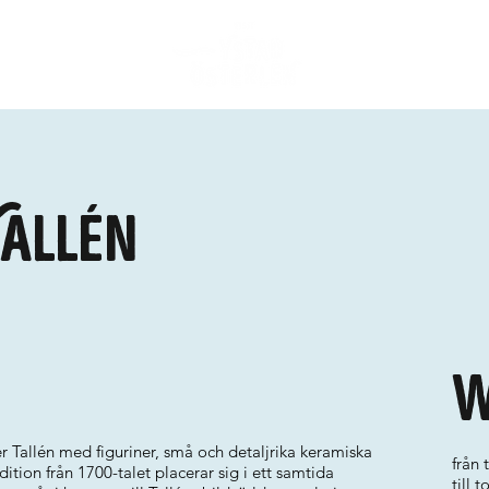
Tallén
W
r Tallén med figuriner, små och detaljrika keramiska
från 
dition från 1700-talet placerar sig i ett samtida
till 