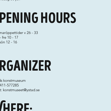
pening hours
aröppettider v 26 - 33
 fre 10 - 17
 sön 12 - 16
rganizer
ds konstmuseum
 0411-577285
t:
konstmuseet@ystad.se
here: