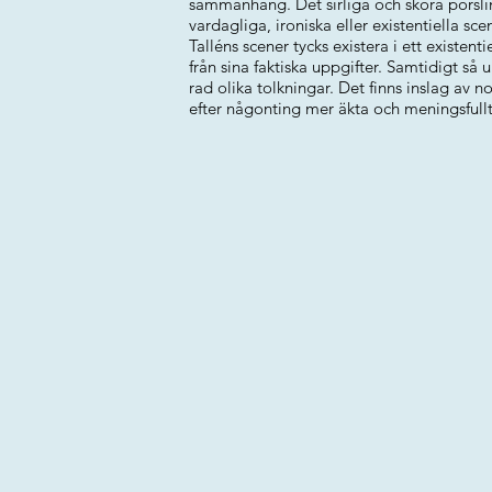
sammanhang. Det sirliga och sköra porslinet
vardagliga, ironiska eller existentiella sc
Talléns scener tycks existera i ett existent
från sina faktiska uppgifter. Samtidigt så
rad olika tolkningar. Det finns inslag av 
efter någonting mer äkta och meningsfull