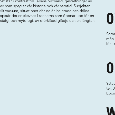
 står i kontrast till Talléns bildvärld, gestaltningar av
ener som speglar vår historia och vår samtid. Subjekten i
iellt vacuum, situationer där de är isolerade och skilda
O
 uppstår det en skevhet i scenerna som öppnar upp för en
nostalgi och mytologi, av oförklädd glädje och en längtan
t
Somm
mån -
lör -
O
Ysta
tel:
Epos
W