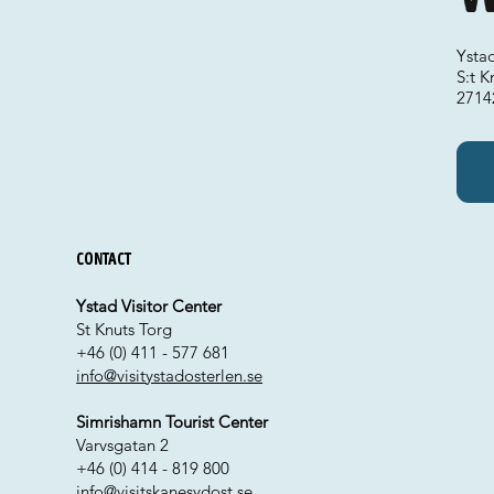
Ysta
S:t K
2714
Contact
Ystad Visitor Center
St Knuts Torg
+46 (0) 411 - 577 681
info@visitystadosterlen.se
Simrishamn Tourist Center
Varvsgatan 2
+46 (0) 414 - 819 800
info@visitskanesydost.se