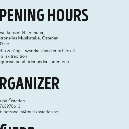
pening hours
vat konsert (45 minuter)
tronellas Musikateljé, Österlen
00 kr
llo & sång – svenska klassiker och lokal
alisk tradition
egränsat antal tider under sommaren
rganizer
k på Österlen
 0768978613
t:
petronella@musikosterlen.se