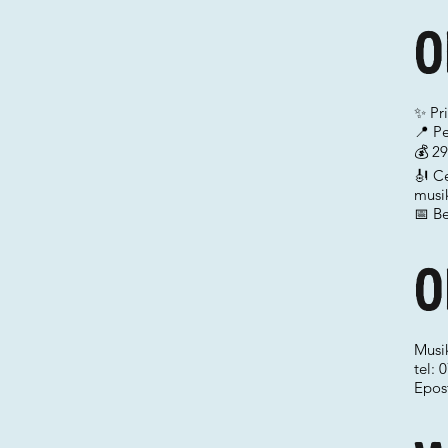
O
✨ Pri
📍 Pe
💰 29
🎻 Ce
musik
📅 B
O
Musi
tel:
Epos