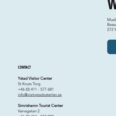
W
Musi
Bass
272 
Contact
Ystad Visitor Center
St Knuts Torg
+46 (0) 411 - 577 681
info@visitystadosterlen.se
Simrishamn Tourist Center
Varvsgatan 2