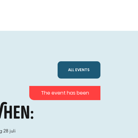
ALL EVENTS
The event has been
hen:
g 28 juli