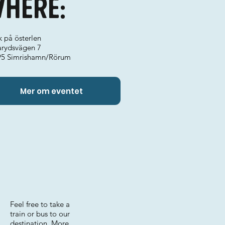
here:
k på österlen
arydsvägen 7
95 Simrishamn/Rörum
Mer om eventet
Feel free to take a
train or bus to our
destination. More