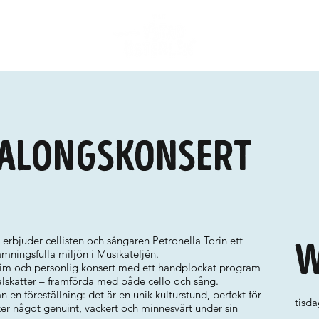
Salongskonsert
, erbjuder cellisten och sångaren Petronella Torin ett
W
ämningsfulla miljön i Musikateljén.
intim och personlig konsert med ett handplockat program
alskatter – framförda med både cello och sång.
 en föreställning: det är en unik kulturstund, perfekt för
tisda
ker något genuint, vackert och minnesvärt under sin