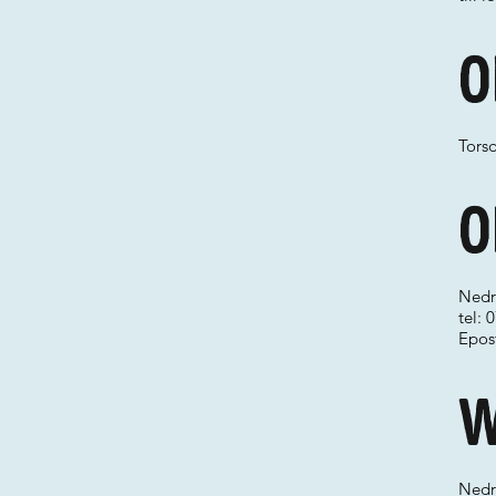
O
Tors
O
Nedr
tel:
Epos
W
Nedr