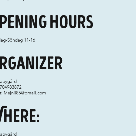
pening hours
dag-Söndag 11-16
rganizer
abygård
 0704983872
t:
Mejnil85@gmail.com
here:
abygård