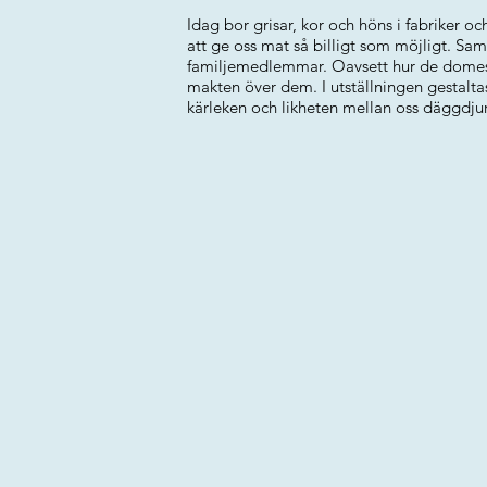
Idag bor grisar, kor och höns i fabriker oc
att ge oss mat så billigt som möjligt. S
familjemedlemmar. Oavsett hur de domesti
makten över dem. I utställningen gestalt
kärleken och likheten mellan oss däggdjur