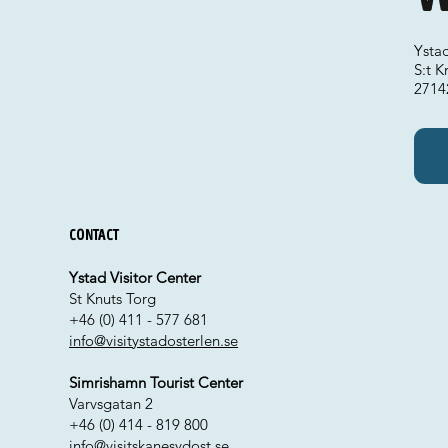
Ysta
S:t K
2714
Contact
Ystad Visitor Center
St Knuts Torg
+46 (0) 411 - 577 681
info@visitystadosterlen.se
Simrishamn Tourist Center
Varvsgatan 2
+46 (0) 414 - 819 800
info@visitskanesydost.se