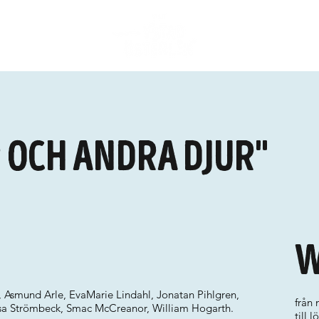
 och andra djur"
W
 Asmund Arle, EvaMarie Lindahl, Jonatan Pihlgren,
från
isa Strömbeck, Smac McCreanor, William Hogarth.
till 