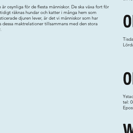
h är osynliga för de flesta människor. De ska växa fort för
amtidigt räknas hundar och katter i många hem som
O
cerade djuren lever, är det vi människor som har
as dessa maktrelationer tillsammans med den stora
.
Tisda
Lörd
O
Ysta
tel:
Epos
W