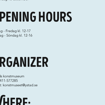
pening hours
g - Fredag kl. 12-17
ag - Söndag kl. 12-16
rganizer
ds konstmuseum
 0411-577285
t:
konstmuseet@ystad.se
here: