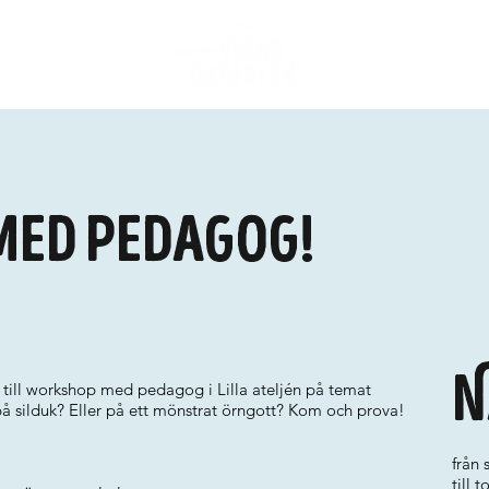
ed pedagog!
N
i till workshop med pedagog i Lilla ateljén på temat
 på silduk? Eller på ett mönstrat örngott? Kom och prova!
från 
till 