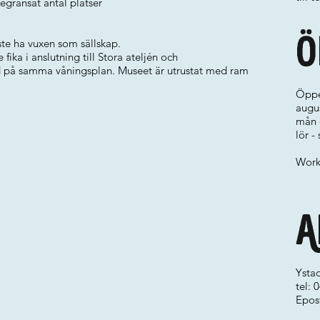
egränsat antal platser
Ö
ste ha vuxen som sällskap.
 fika i anslutning till Stora ateljén och
 på samma våningsplan. Museet är utrustat med ram
Öppe
augus
mån -
lör -
Works
A
Ysta
tel:
Epos