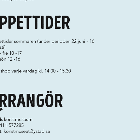
ppettider
ttider sommaren (under perioden 22 juni - 16
ti)
 fre 10 -17
 sön 12 -16
hop varje vardag kl. 14.00 - 15.30
rrangör
ds konstmuseum
 0411-577285
t:
konstmuseet@ystad.se