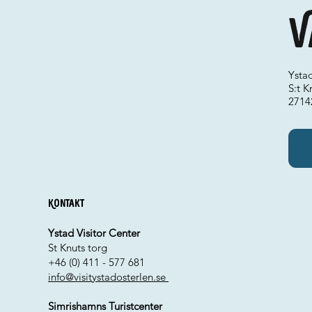
V
Ysta
S:t K
2714
Kontakt
Ystad Visitor Center
St Knuts torg
+46 (0) 411 - 577 681
info@visitystadosterlen.se
Simrishamns Turistcenter