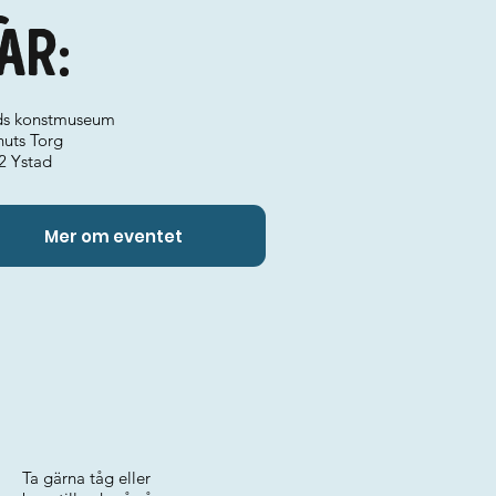
ar:
ds konstmuseum
nuts Torg
2 Ystad
Mer om eventet
Ta gärna tåg eller