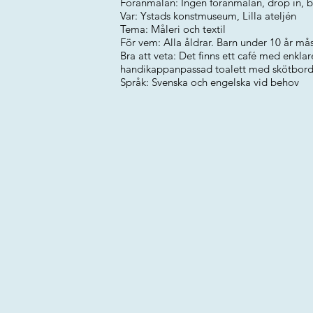
Föranmälan: Ingen föranmälan, drop in, b
Var: Ystads konstmuseum, Lilla ateljén
Tema: Måleri och textil
För vem: Alla åldrar. Barn under 10 år må
Bra att veta: Det finns ett café med enklare
handikappanpassad toalett med skötbord
Språk: Svenska och engelska vid behov