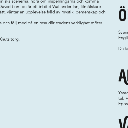
koniska scenerna, höra om inspelningarna och komma
sett om du är ett inbitet Wallander-fan, filmälskare
Ö
 sätt, väntar en upplevelse fylld av mystik, gemenskap och
a och följ med på en resa där stadens verklighet möter
Sven
Engli
Knuts torg.
Du ka
A
Ystad
tel:
Epos
V