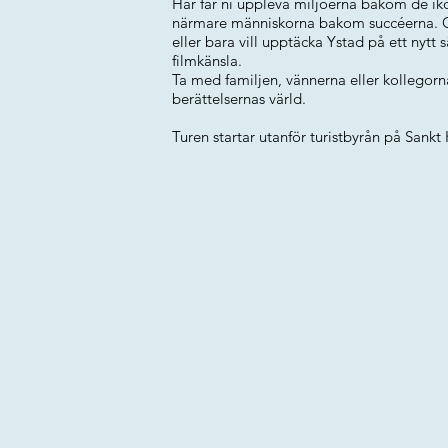
Här får ni uppleva miljöerna bakom de i
närmare människorna bakom succéerna. Oav
eller bara vill upptäcka Ystad på ett nytt
filmkänsla.
Ta med familjen, vännerna eller kollegorn
berättelsernas värld.
Turen startar utanför turistbyrån på Sankt 