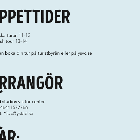
ppettider
ska turen 11-12
sh tour 13-14
n boka din tur på turistbyrån eller på ysvc.se
rrangör
 studios visitor center
 +46411577766
t:
Ysvc@ystad.se
ar: