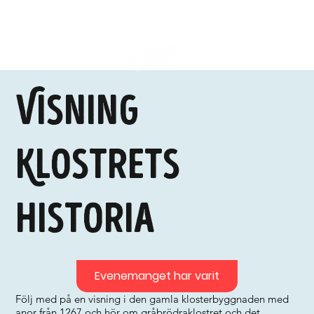
Visning
Klostrets
historia
Evenemanget har varit
Följ med på en visning i den gamla klosterbyggnaden med
anor från 1267 och hör om gråbrödraklostret och det