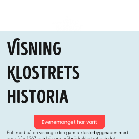
Visning
Klostrets
historia
Evenemanget har varit
Följ med på en visning i den gamla klosterbyggnaden med
anor från 1267 och hör om gråbrödraklostret och det