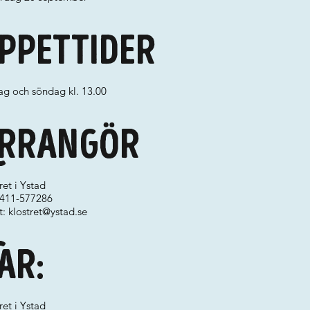
ppettider
ag och söndag kl. 13.00
rrangör
ret i Ystad
 0411-577286
t:
klostret@ystad.se
ar:
ret i Ystad