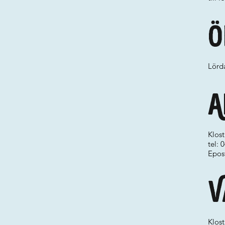
Ö
Lörd
A
Klost
tel:
Epos
V
Klost