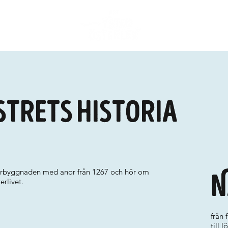
strets historia
terbyggnaden med anor från 1267 och hör om
N
rlivet.
från
till 