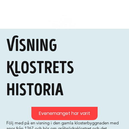
Visning
Klostrets
historia
Evenemanget har varit
Följ med på en visning i den gamla klosterbyggnaden med
anor från 1267 och hör om gråbrödraklostret och det