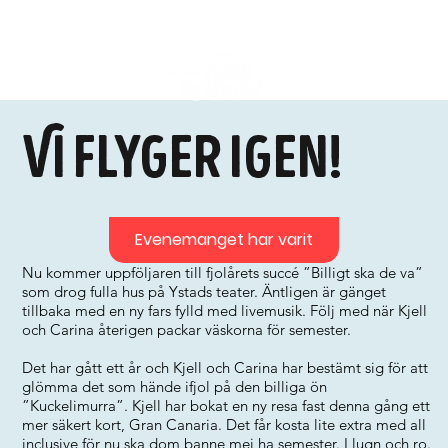
Vi flyger igen!
Evenemanget har varit
Nu kommer uppföljaren till fjolårets succé ”Billigt ska de va”
som drog fulla hus på Ystads teater. Äntligen är gänget
tillbaka med en ny fars fylld med livemusik. Följ med när Kjell
och Carina återigen packar väskorna för semester.
Det har gått ett år och Kjell och Carina har bestämt sig för att
glömma det som hände ifjol på den billiga ön
”Kuckelimurra”. Kjell har bokat en ny resa fast denna gång ett
mer säkert kort, Gran Canaria. Det får kosta lite extra med all
inclusive för nu ska dom banne mej ha semester. I lugn och ro.