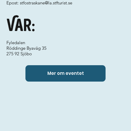
Epost:
stfostraskane@la.stfturist.se
Var:
Fyledalen
Röddinge Byaväg 35
275 92 Sjöbo
Mer om eventet