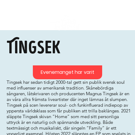
Tingsek
Evenemanget har varit
Tingsek har sedan tidigt 2000-tal gett sin publik svensk soul
med influenser av amerikansk tradition. Skånebördiga
sångaren, låtskrivaren och producenten Magnus Tingsek är en
av våra allra främsta liveartister där inget lämnas åt slumpen.
Tingsek på scen levererar soul- och funkinfluerad indiepop av
yppersta världsklass som får publiken att trilla baklänges. 2021
släppte Tingsek skivan ”Home” som med sitt personliga
uttryck är en naturlig och spännande utveckling. Både
textmässigt och musikaliskt, där singeln ”Family” är ett
ypperligt exempel. Hösten 2022 släpptes en EP som spelats in