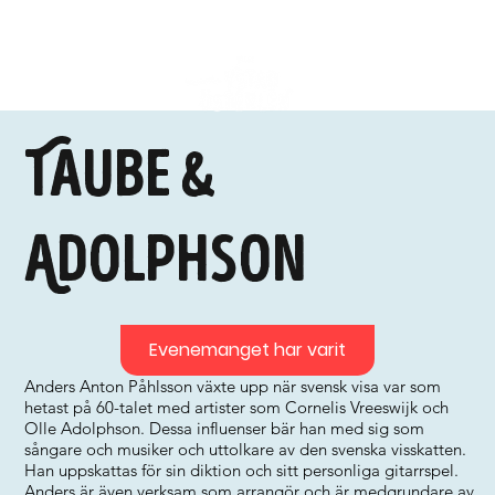
Taube &
Adolphson
Evenemanget har varit
Anders Anton Påhlsson växte upp när svensk visa var som
hetast på 60-talet med artister som Cornelis Vreeswijk och
Olle Adolphson. Dessa influenser bär han med sig som
sångare och musiker och uttolkare av den svenska visskatten.
Han uppskattas för sin diktion och sitt personliga gitarrspel.
Anders är även verksam som arrangör och är medgrundare av