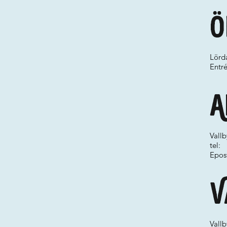
Ö
Lörd
Entré
A
Vallb
tel:
Epos
V
Vallb