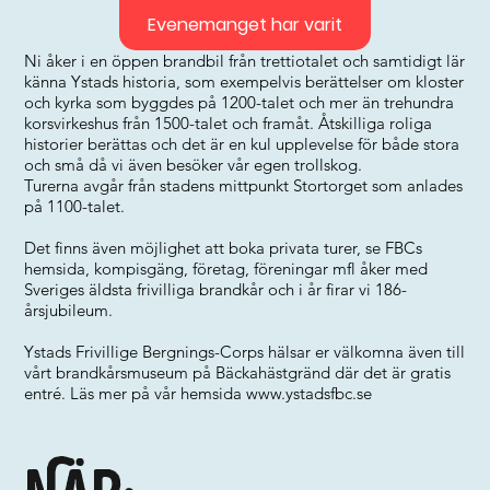
Evenemanget har varit
Ni åker i en öppen brandbil från trettiotalet och samtidigt lär
känna Ystads historia, som exempelvis berättelser om kloster
och kyrka som byggdes på 1200-talet och mer än trehundra
korsvirkeshus från 1500-talet och framåt. Åtskilliga roliga
historier berättas och det är en kul upplevelse för både stora
och små då vi även besöker vår egen trollskog.
Turerna avgår från stadens mittpunkt Stortorget som anlades
på 1100-talet.
Det finns även möjlighet att boka privata turer, se FBCs
hemsida, kompisgäng, företag, föreningar mfl åker med
Sveriges äldsta frivilliga brandkår och i år firar vi 186-
årsjubileum.
Ystads Frivillige Bergnings-Corps hälsar er välkomna även till
vårt brandkårsmuseum på Bäckahästgränd där det är gratis
entré. Läs mer på vår hemsida
www.ystadsfbc.se