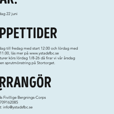
ag 22 juni
ppettider
ag till fredag med start 12.00 och lördag med
 11.00, läs mer på
www.ystadsfbc.se
turer körs lördag 1/8-26 då firar vi vår årsdag
en sprutmönstring på Stortorget.
rrangör
s Fivillige Bergnings-Corps
 0709162085
t:
info@ystadsfbc.se