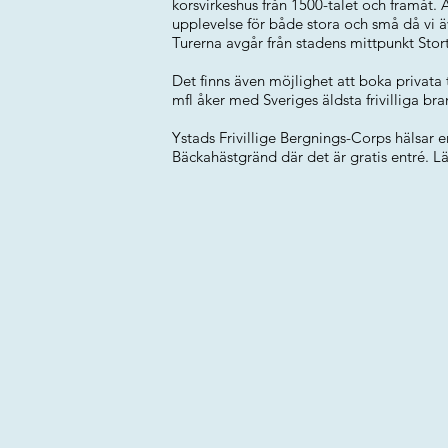
korsvirkeshus från 1500-talet och framåt. Å
upplevelse för både stora och små då vi ä
Turerna avgår från stadens mittpunkt Stor
Det finns även möjlighet att boka privata
mfl åker med Sveriges äldsta frivilliga bra
Ystads Frivillige Bergnings-Corps hälsar 
Bäckahästgränd där det är gratis entré. 