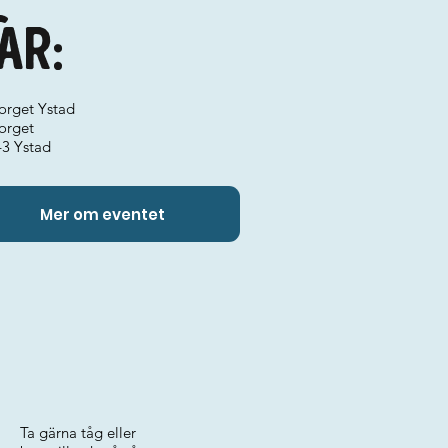
ar:
torget Ystad
orget
43 Ystad
Mer om eventet
Ta gärna tåg eller