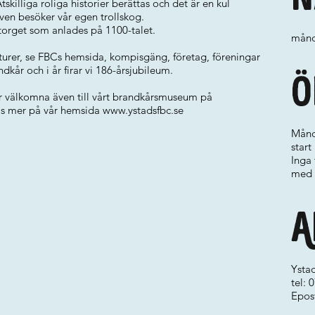
tskilliga roliga historier berättas och det är en kul
ven besöker vår egen trollskog.
torget som anlades på 1100-talet.
månd
 turer, se FBCs hemsida, kompisgäng, företag, föreningar
ndkår och i år firar vi 186-årsjubileum.
Ö
er välkomna även till vårt brandkårsmuseum på
Läs mer på vår hemsida
www.ystadsfbc.se
Månd
start
Inga 
med 
A
Ystad
tel:
Epos