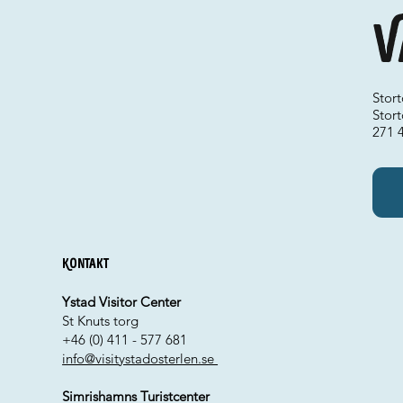
V
Stor
Stort
271 
Kontakt
Ystad Visitor Center
St Knuts torg
+46 (0) 411 - 577 681
info@visitystadosterlen.se
Simrishamns Turistcenter