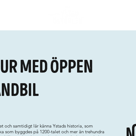
ur med öppen
ndbil
let och samtidigt lär känna Ystads historia, som
N
rka som byggdes på 1200-talet och mer än trehundra