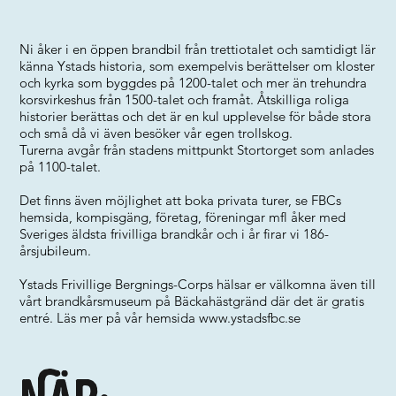
Ni åker i en öppen brandbil från trettiotalet och samtidigt lär
känna Ystads historia, som exempelvis berättelser om kloster
och kyrka som byggdes på 1200-talet och mer än trehundra
korsvirkeshus från 1500-talet och framåt. Åtskilliga roliga
historier berättas och det är en kul upplevelse för både stora
och små då vi även besöker vår egen trollskog.
Turerna avgår från stadens mittpunkt Stortorget som anlades
på 1100-talet.
Det finns även möjlighet att boka privata turer, se FBCs
hemsida, kompisgäng, företag, föreningar mfl åker med
Sveriges äldsta frivilliga brandkår och i år firar vi 186-
årsjubileum.
Ystads Frivillige Bergnings-Corps hälsar er välkomna även till
vårt brandkårsmuseum på Bäckahästgränd där det är gratis
entré. Läs mer på vår hemsida
www.ystadsfbc.se