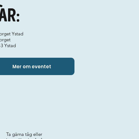
ar:
torget Ystad
orget
43 Ystad
Mer om eventet
Ta gärna tåg eller