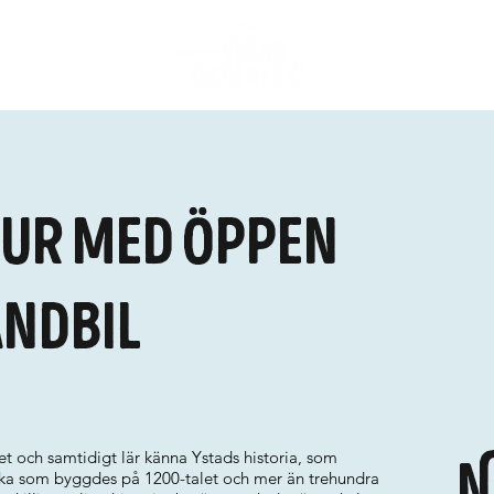
ur med öppen
ndbil
let och samtidigt lär känna Ystads historia, som
N
rka som byggdes på 1200-talet och mer än trehundra