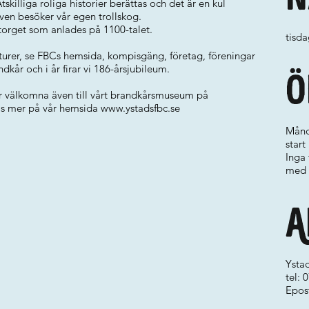
tskilliga roliga historier berättas och det är en kul
ven besöker vår egen trollskog.
torget som anlades på 1100-talet.
tisda
 turer, se FBCs hemsida, kompisgäng, företag, föreningar
ndkår och i år firar vi 186-årsjubileum.
Ö
er välkomna även till vårt brandkårsmuseum på
Läs mer på vår hemsida
www.ystadsfbc.se
Månd
start
Inga 
med 
A
Ystad
tel:
Epos