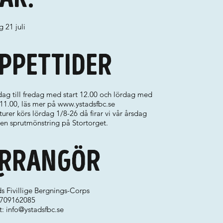
g 21 juli
ppettider
ag till fredag med start 12.00 och lördag med
 11.00, läs mer på
www.ystadsfbc.se
turer körs lördag 1/8-26 då firar vi vår årsdag
en sprutmönstring på Stortorget.
rrangör
s Fivillige Bergnings-Corps
 0709162085
t:
info@ystadsfbc.se