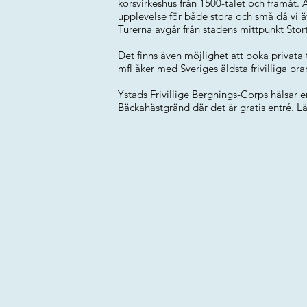
korsvirkeshus från 1500-talet och framåt. Å
upplevelse för både stora och små då vi ä
Turerna avgår från stadens mittpunkt Stor
Det finns även möjlighet att boka privata
mfl åker med Sveriges äldsta frivilliga bra
Ystads Frivillige Bergnings-Corps hälsar 
Bäckahästgränd där det är gratis entré. 