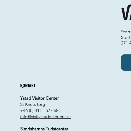
V
Stor
Stort
271 
Kontakt
Ystad Visitor Center
St Knuts torg
+46 (0) 411 - 577 681
info@visitystadosterlen.se
Simrishamns Turistcenter