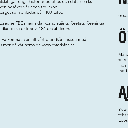
tskilliga roliga historier berättas och det är en kul
ven besöker vår egen trollskog.
torget som anlades på 1100-talet.
onsda
 turer, se FBCs hemsida, kompisgäng, företag, föreningar
ndkår och i år firar vi 186-årsjubileum.
Ö
er välkomna även till vårt brandkårsmuseum på
Läs mer på vår hemsida
www.ystadsfbc.se
Månd
start
Inga 
med 
A
Ystad
tel:
Epos