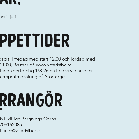
g 1 juli
ppettider
ag till fredag med start 12.00 och lördag med
 11.00, läs mer på
www.ystadsfbc.se
turer körs lördag 1/8-26 då firar vi vår årsdag
en sprutmönstring på Stortorget.
rrangör
s Fivillige Bergnings-Corps
 0709162085
t:
info@ystadsfbc.se