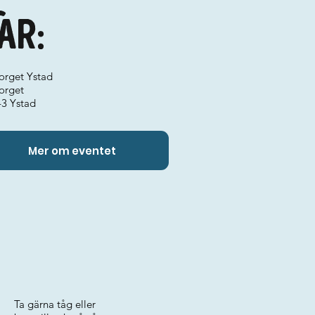
ar:
torget Ystad
orget
43 Ystad
Mer om eventet
Ta gärna tåg eller