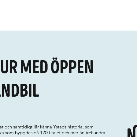
ur med öppen
ndbil
let och samtidigt lär känna Ystads historia, som
N
rka som byggdes på 1200-talet och mer än trehundra