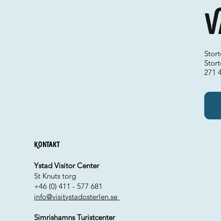
V
Stor
Stort
271 
Kontakt
Ystad Visitor Center
St Knuts torg
+46 (0) 411 - 577 681
info@visitystadosterlen.se
Simrishamns Turistcenter