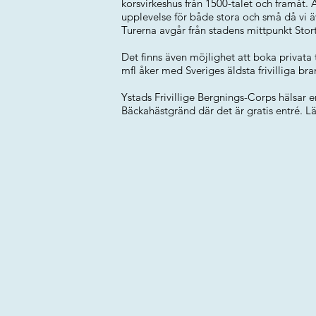
korsvirkeshus från 1500-talet och framåt. Å
upplevelse för både stora och små då vi ä
Turerna avgår från stadens mittpunkt Stor
Det finns även möjlighet att boka privata
mfl åker med Sveriges äldsta frivilliga bra
Ystads Frivillige Bergnings-Corps hälsar 
Bäckahästgränd där det är gratis entré. 