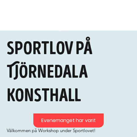
Sportlov på
Tjörnedala
konsthall
Evenemanget har varit
Välkommen på Workshop under Sportlovet!