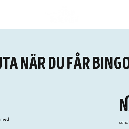
uta när du får bingo
N
i med
sönda