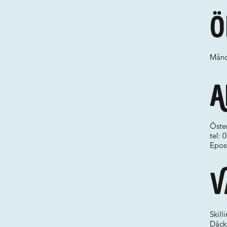
Ö
Månd
A
Öste
tel:
Epos
V
Skill
Däck