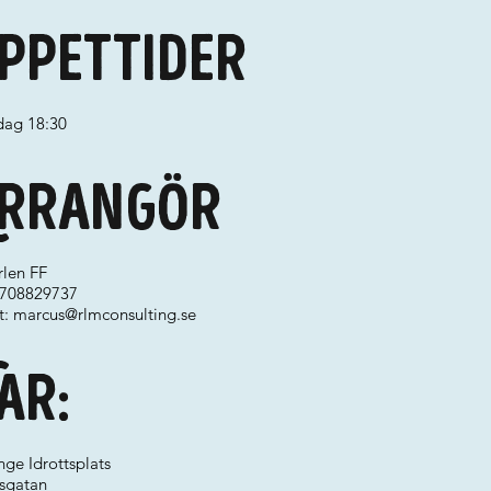
ppettider
ag 18:30
rrangör
rlen FF
 0708829737
t:
marcus@rlmconsulting.se
ar:
inge Idrottsplats
sgatan