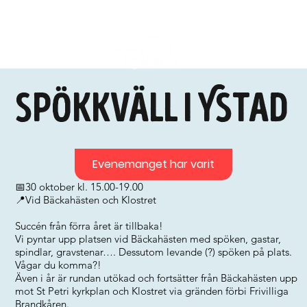
Spökkväll i Ystad
Evenemanget har varit
📅30 oktober kl. 15.00-19.00
📍Vid Bäckahästen och Klostret
Succén från förra året är tillbaka!
Vi pyntar upp platsen vid Bäckahästen med spöken, gastar,
spindlar, gravstenar…. Dessutom levande (?) spöken på plats.
Vågar du komma?!
Även i år är rundan utökad och fortsätter från Bäckahästen upp
mot St Petri kyrkplan och Klostret via gränden förbi Frivilliga
Brandkåren.