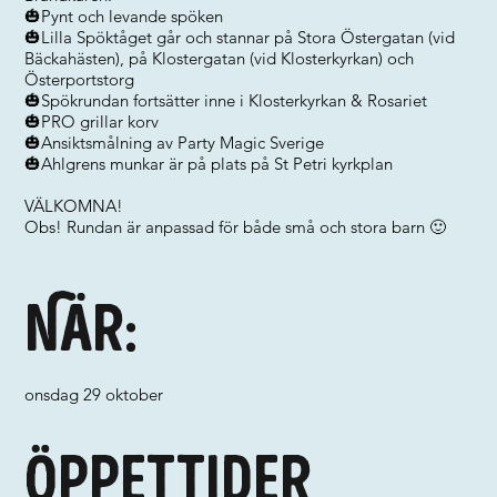
🎃Pynt och levande spöken
🎃Lilla Spöktåget går och stannar på Stora Östergatan (vid
Bäckahästen), på Klostergatan (vid Klosterkyrkan) och
Österportstorg
🎃Spökrundan fortsätter inne i Klosterkyrkan & Rosariet
🎃PRO grillar korv
🎃Ansiktsmålning av Party Magic Sverige
🎃Ahlgrens munkar är på plats på St Petri kyrkplan
VÄLKOMNA!
Obs! Rundan är anpassad för både små och stora barn 🙂
När:
onsdag 29 oktober
Öppettider