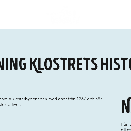
ing Klostrets hist
n gamla klosterbyggnaden med anor från 1267 och hör
N
osterlivet.
från 
till 