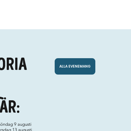
oria
ALLA EVENEMANG
är:
söndag 9 augusti
torsdag 13 augusti