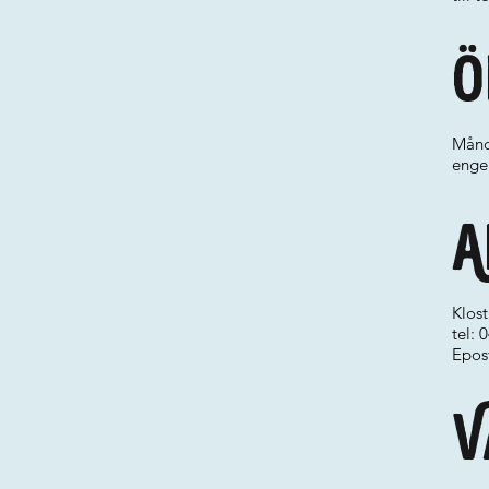
Ö
Månda
engel
A
Klost
tel:
Epos
V