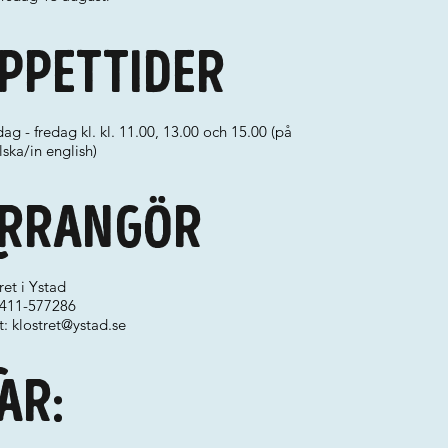
ppettider
g - fredag kl. kl. 11.00, 13.00 och 15.00 (på
ska/in english)
rrangör
ret i Ystad
 0411-577286
t:
klostret@ystad.se
ar: