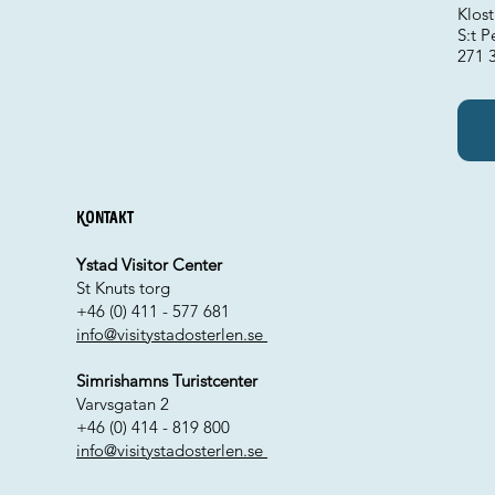
Klost
S:t P
271 
Kontakt
Ystad Visitor Center
St Knuts torg
+46 (0) 411 - 577 681
info@visitystadosterlen.se
Simrishamns Turistcenter
Varvsgatan 2
+46 (0) 414 - 819 800
info@visitystadosterlen.se