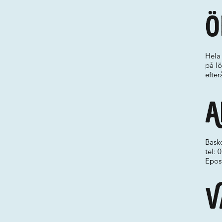
Ö
Hela 
på lö
efter
A
Baske
tel:
Epos
V