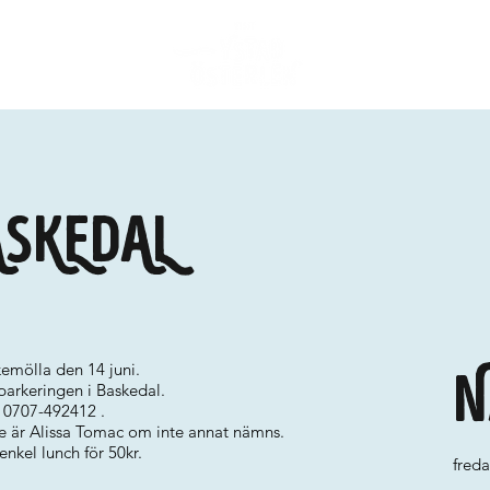
ASKEDAL
kemölla den 14 juni.
N
 parkeringen i Baskedal.
l 0707-492412 .
e är Alissa Tomac om inte annat nämns.
enkel lunch för 50kr.
freda