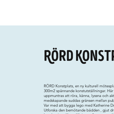
Rörd Konst
RÖRD Konstplats, en ny kulturell mötespla
300m2 spännande konstutställningar. Här 
uppmuntras att röra, känna, lyssna och ak
medskapande suddas gränsen mellan publi
Var med att bygga lego med Katherine Duc
Utforska den bemötande bädden , gjut drön