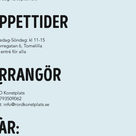
ppettider
redag-Söndag: kl 11-15
rregatan 6, Tomelilla
 entré för alla
rrangör
 Konstplats
 0793509062
t:
info@rordkonstplats.se
ar: