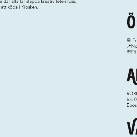
jé där alla får släppa kreativiteten loss.
 att köpa i Kiosken.
Ö
📆 F
📍No
💸Fri
A
RÖRD
tel:
Epos
V