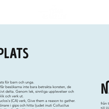
plats
ts för barn och unga.
N
får besökarna inte bara betrakta konsten, de
tivt delta. Genom lek, sinnliga upplevelser och
k och verk ut.
los's (CA) verk, Give them a reason to gather.
från
are i gips och hitta ljudet inuti Collucilus
till 