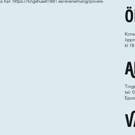
ka här:
https://tingshuset1881.se/evenemang/povels-
Ö
Konse
öppna
kl 18
A
Ting
tel:
Epos
V