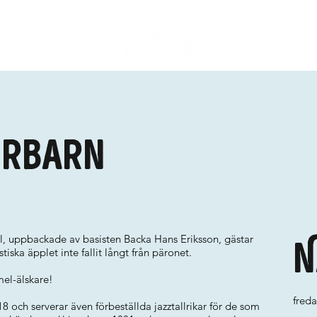
urbarn
, uppbackade av basisten Backa Hans Eriksson, gästar
N
tiska äpplet inte fallit långt från päronet.
mel-älskare!
freda
8 och serverar även förbeställda jazztallrikar för de som