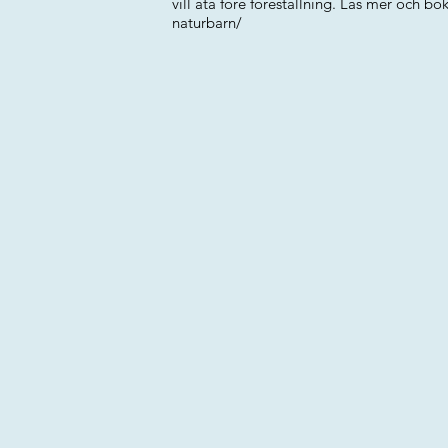
vill äta före föreställning. Läs mer och bo
naturbarn/