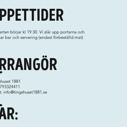
ppettider
rten börjar kl 19:30. Vi slår upp portarna och
r bar och servering (endast förbeställd mat)
.
rrangör
shuset 1881
 0793324411
t:
info@tingshuset1881.se
ar: