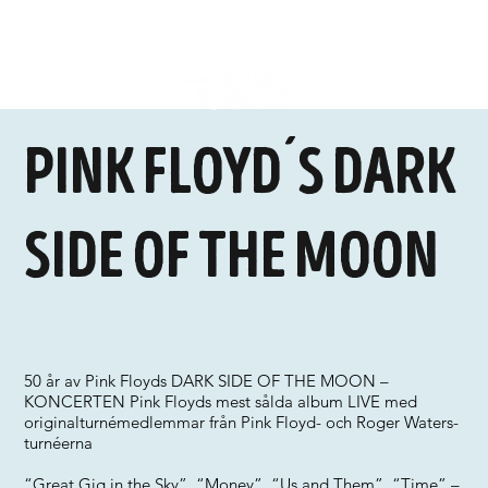
pink floyd´s dark
side of the moon
50 år av Pink Floyds DARK SIDE OF THE MOON –
KONCERTEN Pink Floyds mest sålda album LIVE med
originalturnémedlemmar från Pink Floyd- och Roger Waters-
turnéerna
“Great Gig in the Sky”, “Money”, “Us and Them”, “Time” –