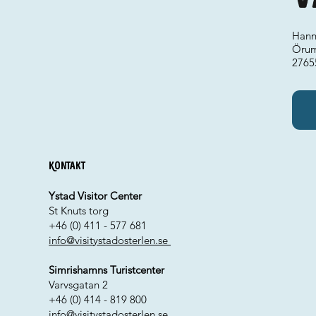
Hann
Örum
276
Kontakt
Ystad Visitor Center
St Knuts torg
+46 (0) 411 - 577 681
info@visitystadosterlen.se
Simrishamns Turistcenter
Varvsgatan 2
+46 (0) 414 - 819 800
info@visitystadosterlen.se