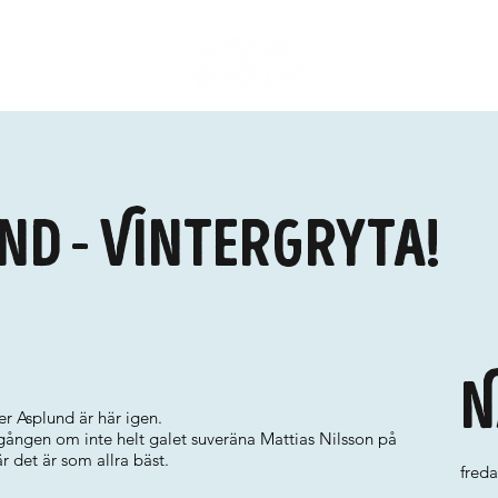
nd - Vintergryta!
N
r Asplund är här igen.
 gången om inte helt galet suveräna Mattias Nilsson på
r det är som allra bäst.
fred