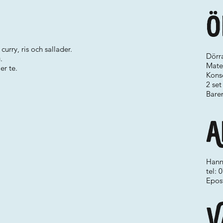
Ö
rry, ris och sallader.
Dörr
.
Maten
er te.
Konse
2 se
Baren
A
Hann
tel:
Epos
V