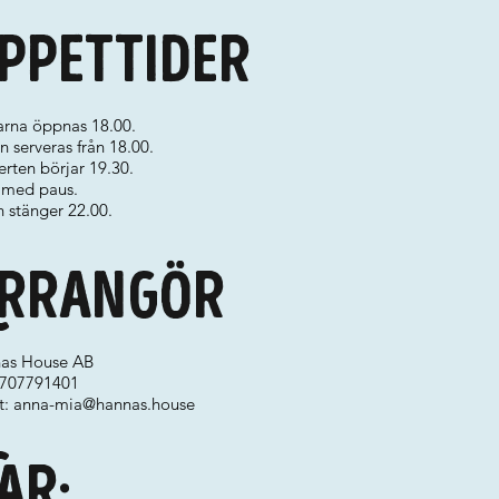
ppettider
arna öppnas 18.00.
 serveras från 18.00.
rten börjar 19.30.
t med paus.
 stänger 22.00.
rrangör
as House AB
 0707791401
t:
anna-mia@hannas.house
ar: