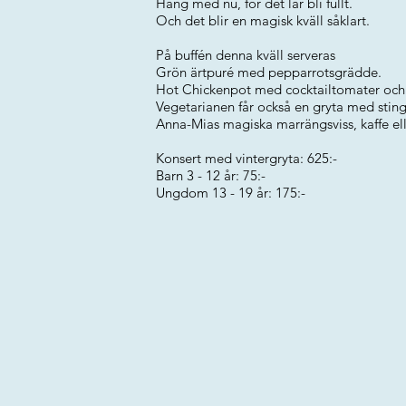
Häng med nu, för det lär bli fullt.
Och det blir en magisk kväll såklart.
På buffén denna kväll serveras
Grön ärtpuré med pepparrotsgrädde.
Hot Chickenpot med cocktailtomater och cu
Vegetarianen får också en gryta med sting
Anna-Mias magiska marrängsviss, kaffe ell
Konsert med vintergryta: 625:-
Barn 3 - 12 år: 75:-
Ungdom 13 - 19 år: 175:-