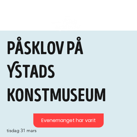
Påsklov på
Ystads
konstmuseum
Evenemanget har varit
tisdag 31 mars