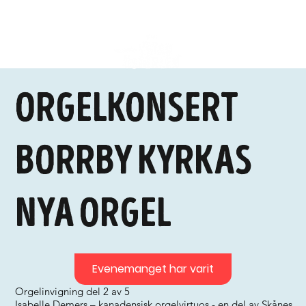
Orgelkonsert
Borrby kyrkas
nya orgel
Evenemanget har varit
Orgelinvigning del 2 av 5
Isabelle Demers – kanadensisk orgelvirtuos - en del av Skånes