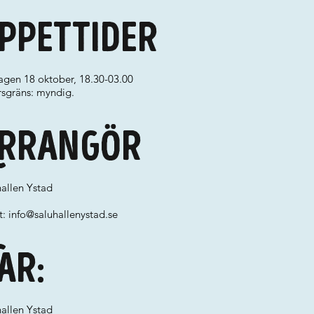
ppettider
agen 18 oktober, 18.30-03.00
rsgräns: myndig.
rrangör
hallen Ystad
t:
info@saluhallenystad.se
ar:
hallen Ystad