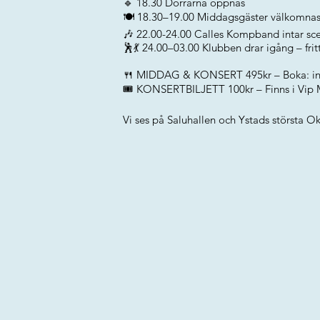
🔹 18.30 Dörrarna öppnas
🍽 18.30–19.00 Middagsgäster välkomnas t
🎶 22.00-24.00 Calles Kompband intar scene
🕺💃 24.00–03.00 Klubben drar igång – frit
🍴 MIDDAG & KONSERT 495kr – Boka:
i
🎟 KONSERTBILJETT 100kr – Finns i Vip
Vi ses på Saluhallen och Ystads största 