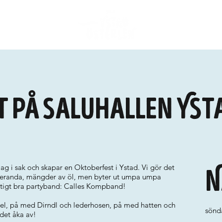
 på Saluhallen Yst
 slag i sak och skapar en Oktoberfest i Ystad. Vi gör det
N
oleranda, mängder av öl, men byter ut umpa umpa
riktigt bra partyband: Calles Kompband!
sel, på med Dirndl och lederhosen, på med hatten och
sönd
 det åka av!