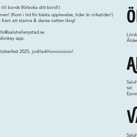
ill bords (förboka ditt bord!)
Ö
n! (Kom i tid för bästa upplevelse, tider är cirkatider!)
t fram att stanna & dansa natten lång!
nfo@saluhallenystad.se
Lörd
 Monkey app.
Ålde
Oktoberfest 2025, jodiladihoooooooo!
A
Salu
tel:
Epos
V
Salu