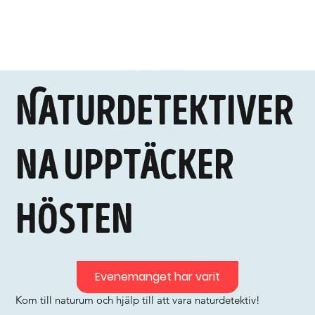
Naturdetektiver
na upptäcker
hösten
Evenemanget har varit
Kom till naturum och hjälp till att vara naturdetektiv!