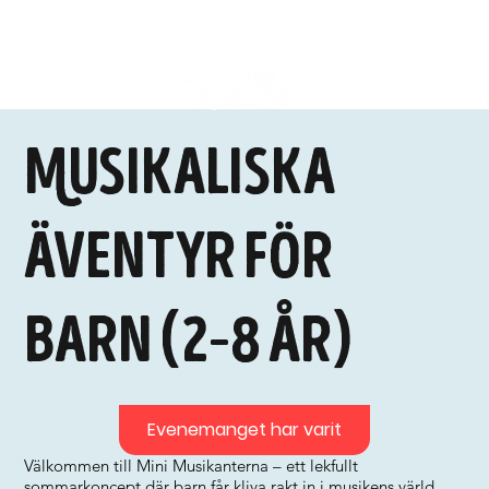
Musikaliska
äventyr för
barn (2–8 år)
Evenemanget har varit
Välkommen till Mini Musikanterna – ett lekfullt
sommarkoncept där barn får kliva rakt in i musikens värld