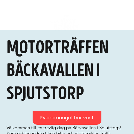
Motorträffen
Bäckavallen i
Spjutstorp
Evenemanget har varit
Välkommen till en trevlig dag på Bäckavallen i Spjutstorp!
Kom och beundra stiliga bilar och motorcyklar, träffa