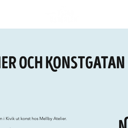
ier och Konstgatan 
i Kivik ut konst hos Mellby Atelier.
N