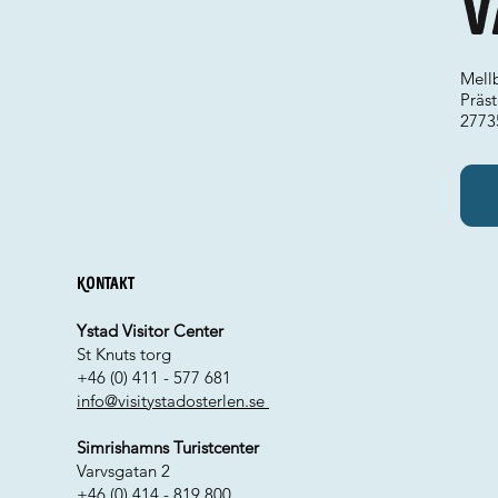
V
Mellb
Präs
2773
Kontakt
Ystad Visitor Center
St Knuts torg
+46 (0) 411 - 577 681
info@visitystadosterlen.se
Simrishamns Turistcenter
Varvsgatan 2
+46 (0) 414 - 819 800