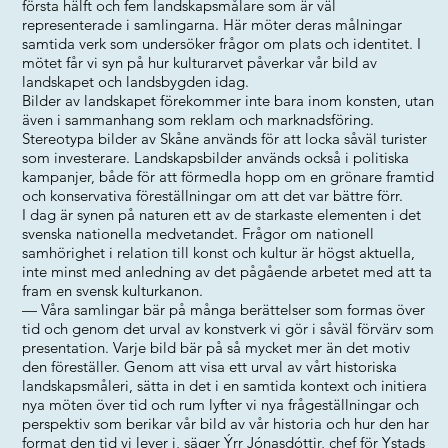
första hälft och fem landskapsmålare som är väl
representerade i samlingarna. Här möter deras målningar
samtida verk som undersöker frågor om plats och identitet. I
mötet får vi syn på hur kulturarvet påverkar vår bild av
landskapet och landsbygden idag.
Bilder av landskapet förekommer inte bara inom konsten, utan
även i sammanhang som reklam och marknadsföring.
Stereotypa bilder av Skåne används för att locka såväl turister
som investerare. Landskapsbilder används också i politiska
kampanjer, både för att förmedla hopp om en grönare framtid
och konservativa föreställningar om att det var bättre förr.
I dag är synen på naturen ett av de starkaste elementen i det
svenska nationella medvetandet. Frågor om nationell
samhörighet i relation till konst och kultur är högst aktuella,
inte minst med anledning av det pågående arbetet med att ta
fram en svensk kulturkanon.
— Våra samlingar bär på många berättelser som formas över
tid och genom det urval av konstverk vi gör i såväl förvärv som
presentation. Varje bild bär på så mycket mer än det motiv
den föreställer. Genom att visa ett urval av vårt historiska
landskapsmåleri, sätta in det i en samtida kontext och initiera
nya möten över tid och rum lyfter vi nya frågeställningar och
perspektiv som berikar vår bild av vår historia och hur den har
format den tid vi lever i, säger Ýrr Jónasdóttir, chef för Ystads