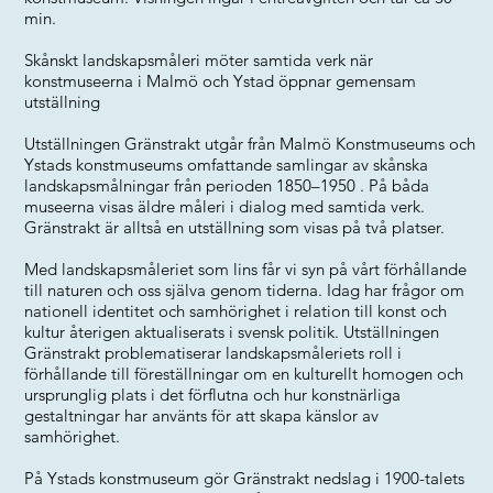
min.
Skånskt landskapsmåleri möter samtida verk när
konstmuseerna i Malmö och Ystad öppnar gemensam
utställning
Utställningen Gränstrakt utgår från Malmö Konstmuseums och
Ystads konstmuseums omfattande samlingar av skånska
landskapsmålningar från perioden 1850–1950 . På båda
museerna visas äldre måleri i dialog med samtida verk.
Gränstrakt är alltså en utställning som visas på två platser.
Med landskapsmåleriet som lins får vi syn på vårt förhållande
till naturen och oss själva genom tiderna. Idag har frågor om
nationell identitet och samhörighet i relation till konst och
kultur återigen aktualiserats i svensk politik. Utställningen
Gränstrakt problematiserar landskapsmåleriets roll i
förhållande till föreställningar om en kulturellt homogen och
ursprunglig plats i det förflutna och hur konstnärliga
gestaltningar har använts för att skapa känslor av
samhörighet.
På Ystads konstmuseum gör Gränstrakt nedslag i 1900-talets