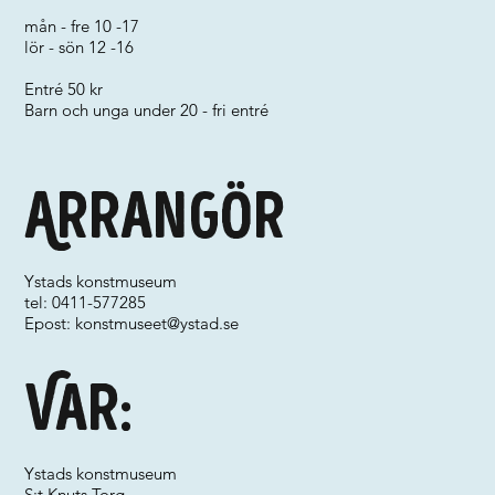
mån - fre 10 -17
lör - sön 12 -16
Entré 50 kr
Barn och unga under 20 - fri entré
Arrangör
Ystads konstmuseum
tel: 0411-577285
Epost:
konstmuseet@ystad.se
Var:
Ystads konstmuseum
S:t Knuts Torg