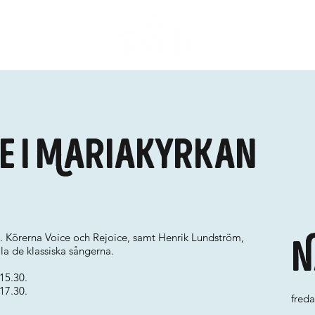
e i Mariakyrkan
. Körerna Voice och Rejoice, samt Henrik Lundström,
N
lla de klassiska sångerna.
15.30.
17.30.
fred