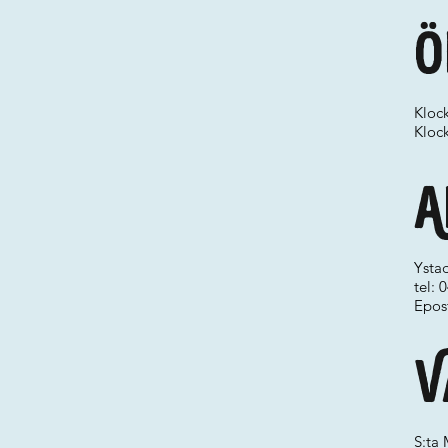
Ö
Kloc
Kloc
A
Ysta
tel: 
Epos
V
S:ta 