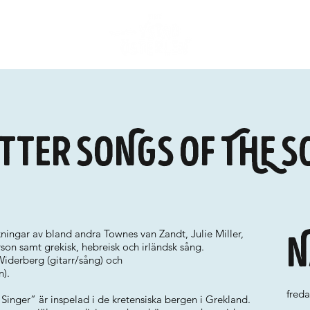
ter SONGS OF THE S
ningar av bland andra Townes van Zandt, Julie Miller,
N
on samt grekisk, hebreisk och irländsk sång.
iderberg (gitarr/sång) och
n).
freda
Singer” är inspelad i de kretensiska bergen i Grekland.