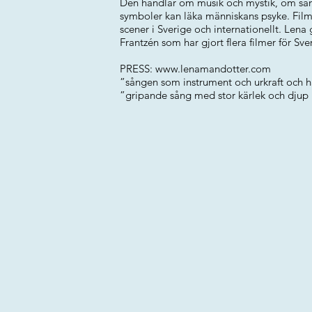
Den handlar om musik och mystik, om så
symboler kan läka människans psyke. Filme
scener i Sverige och internationellt. Len
Frantzén som har gjort flera filmer för Sve
PRESS:
www.lenamandotter.com
”sången som instrument och urkraft oc
”gripande sång med stor kärlek och dju