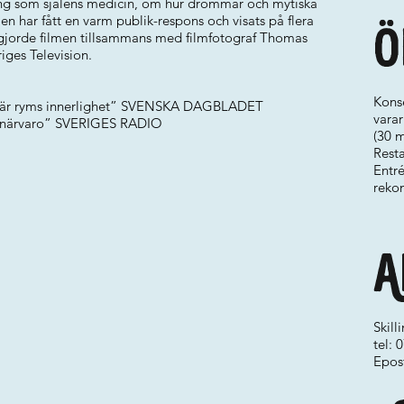
ng som själens medicin, om hur drömmar och mytiska
n har fått en varm publik-respons och visats på flera
Ö
a gjorde filmen tillsammans med filmfotograf Thomas
riges Television.
Konse
h här ryms innerlighet” SVENSKA DAGBLADET
varar
p närvaro” SVERIGES RADIO
(30 m
Rest
Entré
reko
A
Skill
tel:
Epos