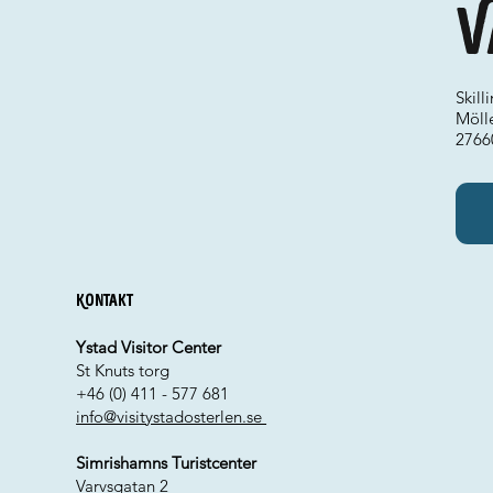
V
Skill
Möll
27660
Kontakt
Ystad Visitor Center
St Knuts torg
+46 (0) 411 - 577 681
info@visitystadosterlen.se
Simrishamns Turistcenter
Varvsgatan 2