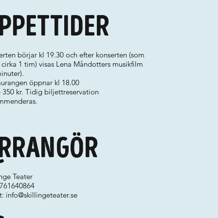
ppettider
rten börjar kl 19.30 och efter konserten (som
 cirka 1 tim) visas Lena Måndotters musikfilm
inuter).
aurangen öppnar kl 18.00
 350 kr. Tidig biljettreservation
mmenderas.
rrangör
inge Teater
 0761640864
t:
info@skillingeteater.se