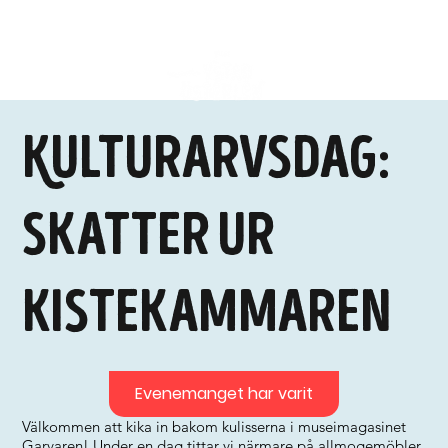
Kulturarvsdag:
Skatter ur
kistekammaren
Evenemanget har varit
Välkommen att kika in bakom kulisserna i museimagasinet
Garvaren! Under en dag tittar vi närmare på allmogemöbler