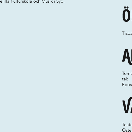
lla Kulturskola och Musik i Syd.
Ö
Tisda
A
Tomel
tel:
Epos
V
Teate
Öste