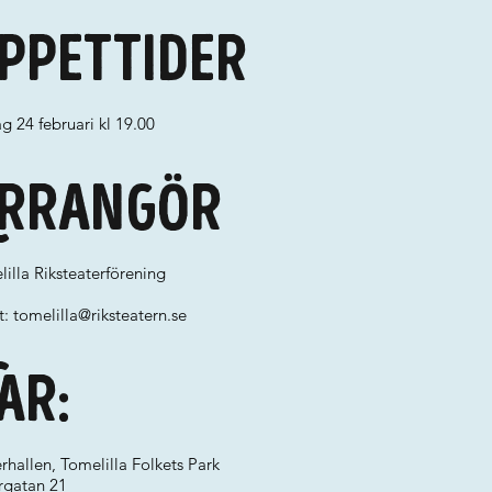
ppettider
g 24 februari kl 19.00
rrangör
illa Riksteaterförening
t:
tomelilla@riksteatern.se
ar:
rhallen, Tomelilla Folkets Park
rgatan 21