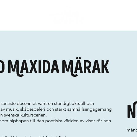
d Maxida Märak
enaste decenniet varit en ständigt aktuell och
N
 av musik, skådespeleri och starkt samhällsengagemang
en svenska kulturscenen.
nom hiphopen till den poetiska världen av visor rör hon
månd