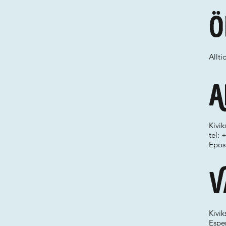
Ö
Allti
A
Kivi
tel:
Epos
V
Kivi
Espe