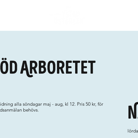
röd Arboretet
dning alla söndagar maj - aug, kl 12. Pris 50 kr, för
N
ndsanmälan behövs.
lörd