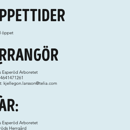
ppettider
d öppet
rrangör
ks Esperöd Arboretet
 +4641471261
t:
kjellegon.larsson@telia.com
ar:
ks Esperöd Arboretet
röds Herrgård